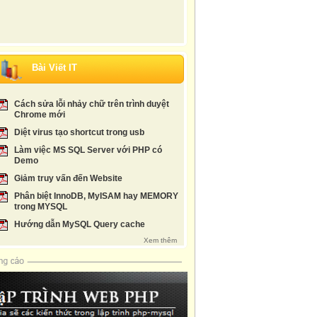
 nhiều nhất
Professional web design Techniques and...
Luận văn: Cơ sở dữ l
Cloud Computing: Principles, Systems and...
Luận văn: Phương phá
Behind the Cloud: The Untold Story of How...
ebook php
Bài Viết IT
Cloud Computing: Technologies and Strategies
Tiểu Luận Tìm hiểu v
of...
Enterpire_cloud_computer_technology_architeture_ap
Slide giáo trình thiế
Cách sửa lỗi nhảy chữ trên trình duyệt
.....
hướng dẫn xây dựng web
J2EE Plaform web se
Chrome mới
Diệt virus tạo shortcut trong usb
Làm việc MS SQL Server với PHP có
Demo
Giảm truy vấn đến Website
Phân biệt InnoDB, MyISAM hay MEMORY
trong MYSQL
Hướng dẫn MySQL Query cache
Xem thêm