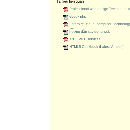
Tài liệu liên quan
Professional web design Techniques a
ebook php
Enterpire_cloud_computer_technology
.....
hướng dẫn xây dựng web
J2EE WEB services
HTML5 Cookbook (Latest Version)