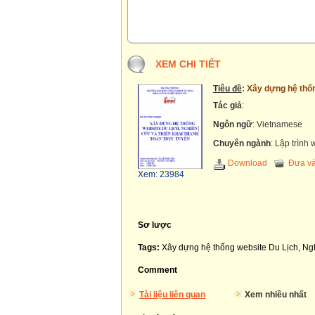
XEM CHI TIẾT
Tiêu đề
: Xây dựng hệ thốn
Tác giả
:
Ngôn ngữ
: Vietnamese
Chuyên ngành
: Lập trình
Download
Đưa và
Xem: 23984
Sơ lược
Tags:
Xây dựng hệ thống website Du Lịch, Nghi
Comment
Tài liệu liên quan
Xem nhiều nhất