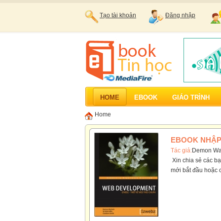
Tạo tài khoản
Đăng nhập
HOME
EBOOK
GIÁO TRÌNH
Home
EBOOK NHẬP
Tác giả:
Demon Wa
Xin chia sẻ các bạ
mới bắt đầu hoặc c