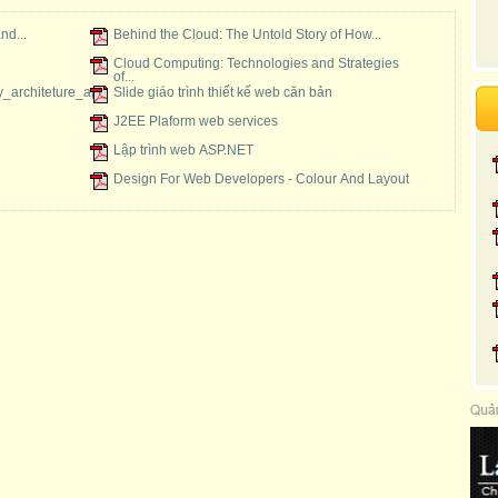
Xem
nd...
Behind the Cloud: The Untold Story of How...
Cloud Computing: Technologies and Strategies
of...
_architeture_ap
Slide giáo trình thiết kế web căn bản
J2EE Plaform web services
Lập trình web ASP.NET
Design For Web Developers - Colour And Layout