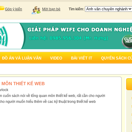
Góp ý kiến
Mời bạn bè
Tìm kiếm:
ĐỒ ÁN VÀ LUẬN VĂN
VIDEO
BÀI VIẾT IT
QUYỂN SÁCH C
 MÔN THIẾT KẾ WEB
rlock
n cuốn sách nói về tổng quan môn thiết kế web, rất cần cho người
ho người muốn hiểu thêm về cac kỹ thuật trong thiết kế web