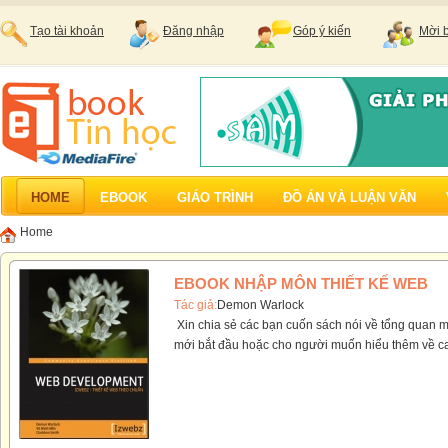
Tạo tài khoản
Đăng nhập
Góp ý kiến
Mời 
HOME
EBOOK
GIÁO TRÌNH
ĐỒ ÁN VÀ LUẬN VĂN
Home
EBOOK NHẬP MÔN THIẾT KẾ WEB
Tác giả:
Demon Warlock
Xin chia sẻ các bạn cuốn sách nói về tổng quan m
mới bắt đầu hoặc cho người muốn hiểu thêm về cac