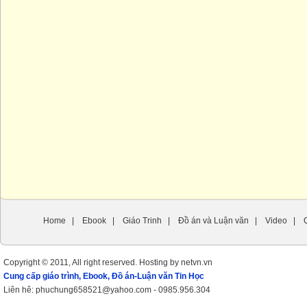
Home
|
Ebook
|
Giáo Trinh
|
Đồ án và Luận văn
|
Video
|
Copyright © 2011, All right reserved. Hosting by netvn.vn
Cung cấp giáo trình, Ebook, Đồ án-Luận văn Tin Học
Liên hê: phuchung658521@yahoo.com - 0985.956.304