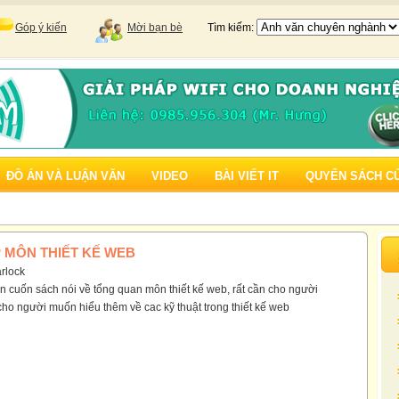
Góp ý kiến
Mời bạn bè
Tìm kiếm:
ĐỒ ÁN VÀ LUẬN VĂN
VIDEO
BÀI VIẾT IT
QUYỂN SÁCH C
 MÔN THIẾT KẾ WEB
rlock
n cuốn sách nói về tổng quan môn thiết kế web, rất cần cho người
ho người muốn hiểu thêm về cac kỹ thuật trong thiết kế web