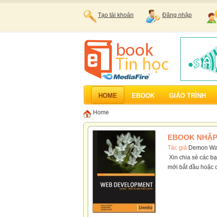
Tạo tài khoản
Đăng nhập
HOME
EBOOK
GIÁO TRÌNH
Home
EBOOK NHẬP
Tác giả:
Demon Wa
Xin chia sẻ các bạ
mới bắt đầu hoặc c