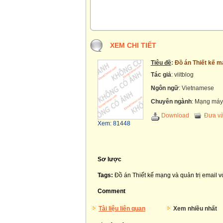
XEM CHI TIẾT
Tiêu đề
: Đồ án Thiết kế m
Tác giả
: viitblog
Ngôn ngữ
: Vietnamese
Chuyên ngành
: Mạng máy 
Download
Đưa và
Xem: 81448
Sơ lược
Tags:
Đồ án Thiết kế mạng và quản trị email 
Comment
Tài liệu liên quan
Xem nhiều nhất