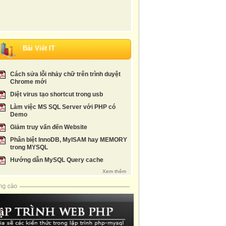
 nhiều nhất
Professional web design Techniques and...
Luận văn: Cơ sở dữ l
Cloud Computing: Principles, Systems and...
Luận văn: Phương phá
Behind the Cloud: The Untold Story of How...
ebook php
Bài Viết IT
Cloud Computing: Technologies and Strategies
Tiểu Luận Tìm hiểu v
of...
Enterpire_cloud_computer_technology_architeture_ap
ASP.NET Website Pr
Cách sửa lỗi nhảy chữ trên trình duyệt
.....
Design -...
cloud computer web-based dynamic IT servies
Slide giáo trình thiế
Chrome mới
Diệt virus tạo shortcut trong usb
Làm việc MS SQL Server với PHP có
Demo
Giảm truy vấn đến Website
Phân biệt InnoDB, MyISAM hay MEMORY
trong MYSQL
Hướng dẫn MySQL Query cache
Xem thêm