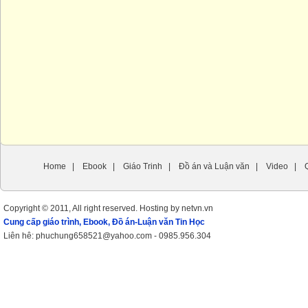
Home
|
Ebook
|
Giáo Trinh
|
Đồ án và Luận văn
|
Video
|
Copyright © 2011, All right reserved. Hosting by netvn.vn
Cung cấp giáo trình, Ebook, Đồ án-Luận văn Tin Học
Liên hê: phuchung658521@yahoo.com - 0985.956.304