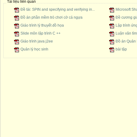
Tài liệu liên quan
Đề tài: SPIN and specifying and verifying in...
Microsoft S
Đồ án phần mềm trò chơi cờ cá ngựa
Đề cương gi
Giáo trình lý thuyết đồ họa
Lập trình ứn
Slide môn lập trình C ++
Luận văn tìm
Giáo trình java j2ee
Đồ án Quản l
Quản lý học sinh
bài tập