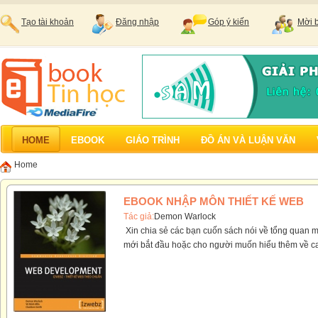
Tạo tài khoản
Đăng nhập
Góp ý kiến
Mời 
HOME
EBOOK
GIÁO TRÌNH
ĐỒ ÁN VÀ LUẬN VĂN
Home
EBOOK NHẬP MÔN THIẾT KẾ WEB
Tác giả:
Demon Warlock
Xin chia sẻ các bạn cuốn sách nói về tổng quan m
mới bắt đầu hoặc cho người muốn hiểu thêm về cac